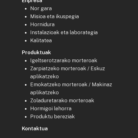
Enpresa
Nor gara
Misioa eta ikuspegia
Hornidura
Instalazioak eta laborategia
Kalitatea
Produktuak
Igeltserotzarako morteroak
Zarpiatzeko morteroak / Eskuz
aplikatzeko
Emokatzeko morteroak / Makinaz
aplikatzeko
Zoladuretarako morteroak
Hormigoi lehorra
Produktu bereziak
Kontaktua