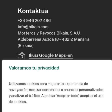
Kontaktua
+34 946 202 496
info@bikain.com
Morteros y Revocos Bikain, S.A.U.
Aldebarrena Auzoa 18 – 48212 Mañaria
(Bizkaia)
Ikusi Google Maps-en
Valoramos tu privacidad
Utilizamos cookies para mejorar la experiencia de
navegación, mostrar contenidos o anuncios personalizados
©
2026
Bikain
y analizar el tráfico. Al pulsar ‘Aceptar todo’, aceptas el uso
de cookies.
Cookie-politika