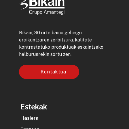
Bikain, 30 urte baino gehiago
eraikuntzaren zerbitzura, kalitate
kontrastatuko produktuak eskaintzeko
helburuarekin sortu zen.
Kontaktua
Estekak
Hasiera