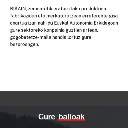
BIKAIN, zementutik eratorritako produktuen
fabrikazioan eta merkaturatzean erreferente gisa
onartua izan nahi du Euskal Autonomia Erkidegoan
gure sektoreko konpainia guztien artean,
gogobetetze-maila handia lortuz gure
bezeroengan.
Gure
balioak