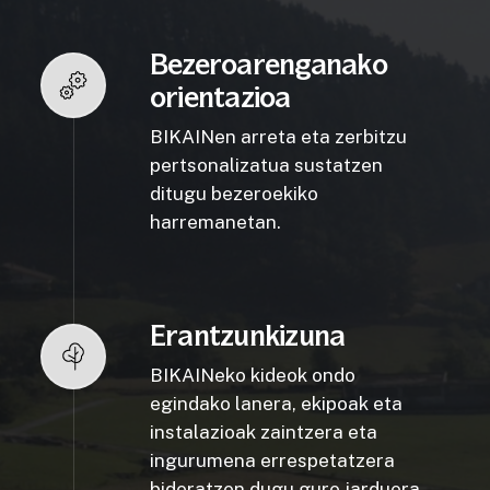
Bezeroarenganako
orientazioa
BIKAINen arreta eta zerbitzu
pertsonalizatua sustatzen
ditugu bezeroekiko
harremanetan.
Erantzunkizuna
BIKAINeko kideok ondo
egindako lanera, ekipoak eta
instalazioak zaintzera eta
ingurumena errespetatzera
bideratzen dugu gure jarduera.