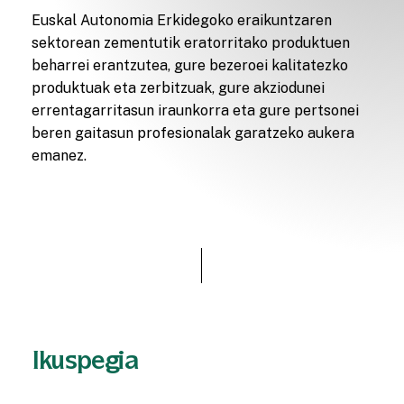
Euskal Autonomia Erkidegoko eraikuntzaren
sektorean zementutik eratorritako produktuen
beharrei erantzutea, gure bezeroei kalitatezko
produktuak eta zerbitzuak, gure akziodunei
errentagarritasun iraunkorra eta gure pertsonei
beren gaitasun profesionalak garatzeko aukera
emanez.
Ikuspegia