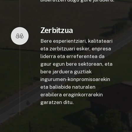
Zerbitzua
Bere esperientziari, kalitateari
eta zerbitzuari esker, enpresa
liderra eta erreferentea da
gaur egun bere sektorean, eta
bere jarduera guztiak
ingurumen-konpromisoarekin
eta baliabide naturalen
erabilera eraginkorrarekin
garatzen ditu.